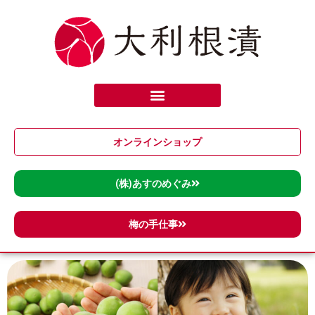
内
容
を
ス
キ
ッ
プ
オンラインショップ
(株)あすのめぐみ
梅の手仕事