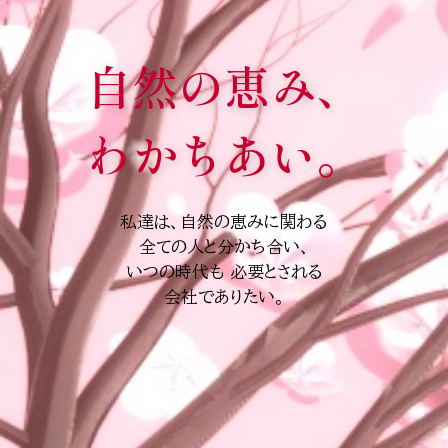
自然の恵み、
わかちあい。
私達は、自然の恵みに関わる
全ての人と分かち合い、
いつの時代も 必要とされる
会社でありたい。