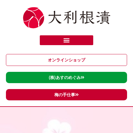
内
容
を
ス
キ
ッ
プ
オンラインショップ
(株)あすのめぐみ
梅の手仕事