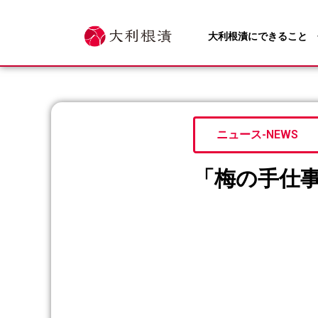
内
容
大利根漬にできること
を
ス
キ
ッ
プ
ニュース-NEWS
「梅の手仕