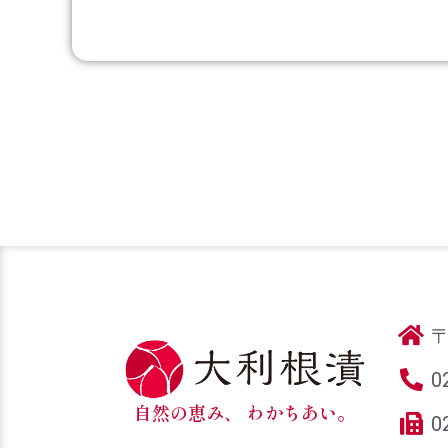
〒
0
自然の恵み、 わかちあい。
0