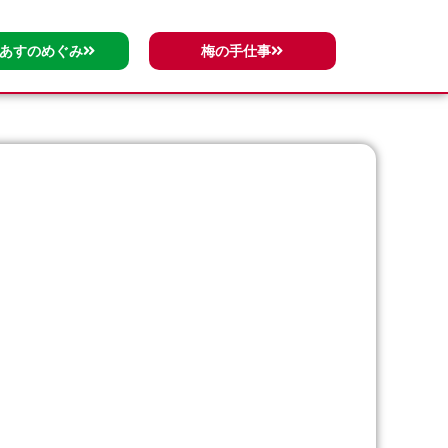
)あすのめぐみ
梅の手仕事