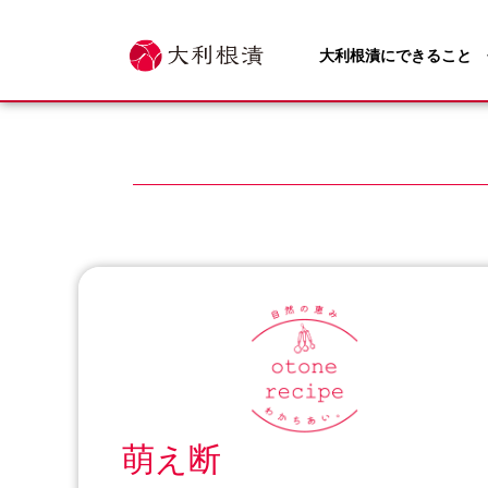
内
容
大利根漬にできること
を
ス
キ
ッ
プ
萌え断