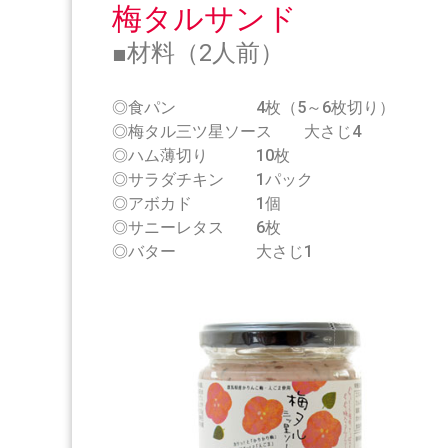
梅タルサンド
■
材料（2人前）
◎食パン 4枚（5～6枚切り）
◎梅タル三ツ星ソース 大さじ4
◎ハム薄切り 10枚
◎サラダチキン 1パック
◎アボカド 1個
◎サニーレタス 6枚
◎バター 大さじ1