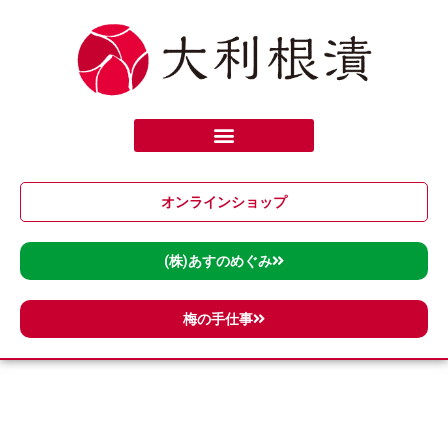
内
容
を
ス
キ
ッ
プ
オンラインショップ
(株)あすのめぐみ
梅の手仕事